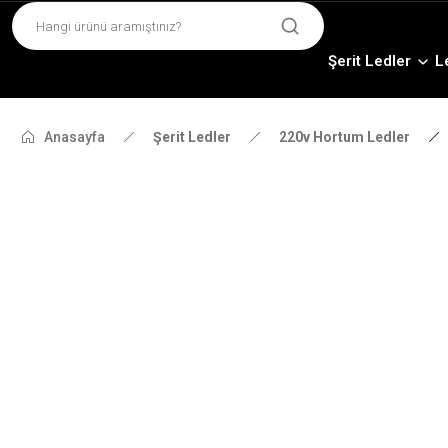
Şerit Ledler
L
Anasayfa
Şerit Ledler
220v Hortum Ledler