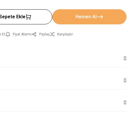
Sepete Ekle
Hemen Al
e Et
Fiyat Alarmı
Paylaş
Karşılaştır