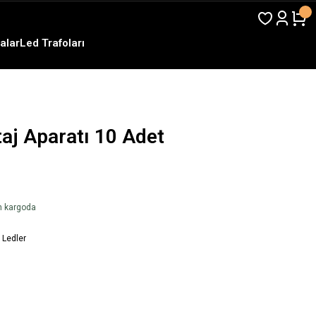
alar
Led Trafoları
aj Aparatı 10 Adet
en kargoda
 Ledler