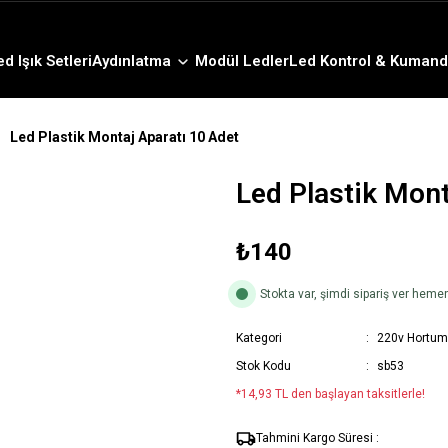
3000 TL ve Üzeri Alışverişlerde Ücretsiz Kargo !
12:00' a Kadar Verilen Siparişlerde Aynı Gün Gönderim !
3000 TL ve Üzeri Alışverişlerde Ücretsiz Kargo !
ed Işık Setleri
Aydınlatma
Modül Ledler
Led Kontrol & Kumand
12:00' a Kadar Verilen Siparişlerde Aynı Gün Gönderim !
Led Plastik Montaj Aparatı 10 Adet
Led Plastik Mont
₺140
Stokta var, şimdi sipariş ver hem
Kategori
220v Hortum
Stok Kodu
sb53
*14,93 TL den başlayan taksitlerle!
Tahmini Kargo Süresi :