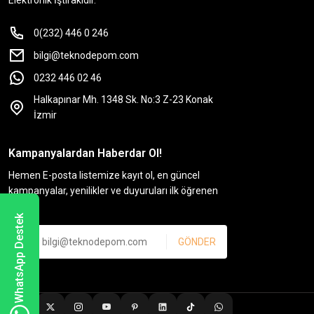
Elektronik İştirakidir.
0(232) 446 0 246
bilgi@teknodepom.com
0232 446 02 46
Halkapınar Mh. 1348 Sk. No:3 Z-23 Konak
İzmir
Kampanyalardan Haberdar Ol!
Hemen E-posta listemize kayıt ol, en güncel
kampanyalar, yenilikler ve duyuruları ilk öğrenen
sen ol.
WhatsApp Destek
GÖNDER