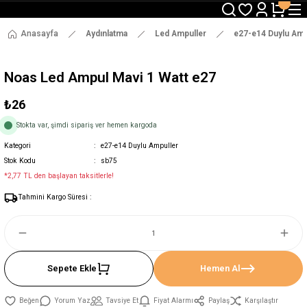
3000 TL ve Üzeri Alışverişlerde Ücretsiz Kargo !
12:00' a Kadar Verilen Siparişlerde Aynı Gün Gönderim !
3000 TL ve Üzeri Alışverişlerde Ücretsiz Kargo !
Anasayfa
Aydınlatma
Led Ampuller
e27-e14 Duylu Amp
12:00' a Kadar Verilen Siparişlerde Aynı Gün Gönderim !
Noas Led Ampul Mavi 1 Watt e27
₺26
Stokta var, şimdi sipariş ver hemen kargoda
Kategori
e27-e14 Duylu Ampuller
Stok Kodu
sb75
*2,77 TL den başlayan taksitlerle!
Tahmini Kargo Süresi :
Sepete Ekle
Hemen Al
Yorum Yaz
Tavsiye Et
Fiyat Alarmı
Paylaş
Karşılaştır