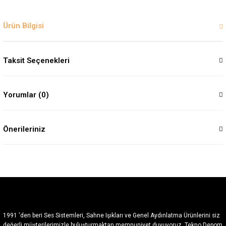
Ürün Bilgisi
Taksit Seçenekleri
Yorumlar (0)
Önerileriniz
1991 'den beri Ses Sistemleri, Sahne Işıkları ve Genel Aydınlatma Ürünlerini siz
değerli müşterilerimizle buluşturmaktan memnuniyet duyuyoruz. Tekno Depom