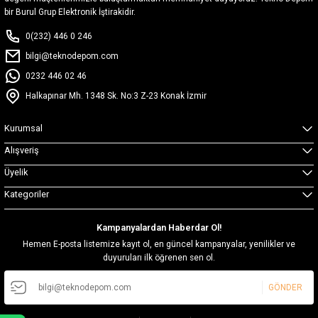
bir Burul Grup Elektronik İştirakidir.
0(232) 446 0 246
bilgi@teknodepom.com
0232 446 02 46
Halkapınar Mh. 1348 Sk. No:3 Z-23 Konak İzmir
Kurumsal
Alışveriş
Üyelik
Kategoriler
Kampanyalardan Haberdar Ol!
Hemen E-posta listemize kayıt ol, en güncel kampanyalar, yenilikler ve
duyuruları ilk öğrenen sen ol.
GÖNDER