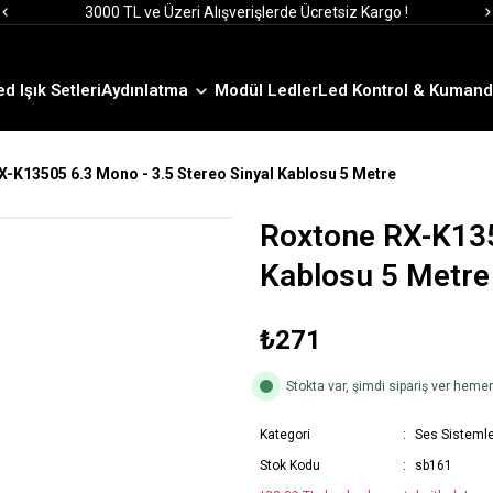
3000 TL ve Üzeri Alışverişlerde Ücretsiz Kargo !
12:00' a Kadar Verilen Siparişlerde Aynı Gün Gönderim !
3000 TL ve Üzeri Alışverişlerde Ücretsiz Kargo !
12:00' a Kadar Verilen Siparişlerde Aynı Gün Gönderim !
ed Işık Setleri
Aydınlatma
Modül Ledler
Led Kontrol & Kumand
X-K13505 6.3 Mono - 3.5 Stereo Sinyal Kablosu 5 Metre
Roxtone RX-K135
Kablosu 5 Metre
₺271
Stokta var, şimdi sipariş ver hem
Kategori
Ses Sistemle
Stok Kodu
sb161