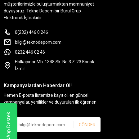
müşterilerimizle buluşturmaktan memnuniyet
duyuyoruz. Tekno Depom bir Burul Grup
Elektronik İştirakidir.
0(232) 446 0 246
bilgi@teknodepom.com
0232 446 02 46
Halkapınar Mh. 1348 Sk. No:3 Z-23 Konak
İzmir
Kampanyalardan Haberdar Ol!
Hemen E-posta listemize kayıt ol, en güncel
kampanyalar, yenilikler ve duyuruları ilk öğrenen
sen ol.
WhatsApp Destek
GÖNDER