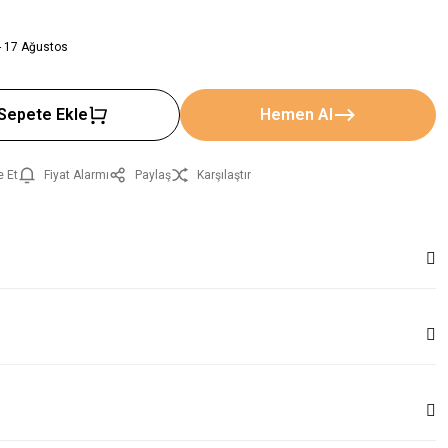
- 17 Ağustos
Sepete Ekle
Hemen Al
e Et
Fiyat Alarmı
Paylaş
Karşılaştır