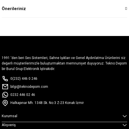
Önerileriniz
1991 'den beri Ses Sistemleri, Sahne Işıkları ve Genel Aydınlatma Ürünlerini siz
değerli müşterilerimizle buluşturmaktan memnuniyet duyuyoruz. Tekno Depom
bir Burul Grup Elektronik İştirakidir.
0(232) 446 0 246
bilgi@teknodepom.com
0232 446 02 46
Halkapınar Mh. 1348 Sk. No:3 Z-23 Konak İzmir
Kurumsal
Alışveriş