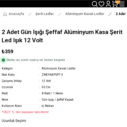
3000 TL ve Üzeri Alışverişlerde Ücretsiz Kargo !
12:00' a Kadar Verilen Siparişlerde Aynı Gün Gönderim !
3000 TL ve Üzeri Alışverişlerde Ücretsiz Kargo !
Anasayfa
Şerit Ledler
Alüminyum Kasalı Ledler
2 Adet 
12:00' a Kadar Verilen Siparişlerde Aynı Gün Gönderim !
2 Adet Gün Işığı Şeffaf Alüminyum Kasa Şerit
Led Işık 12 Volt
₺359
Stokta var, şimdi sipariş ver hemen kargoda
Kategori
Alüminyum Kasalı Ledler
Stok Kodu
ZRAYNKPVP7-3
Çalışma Voltajı
12 Volt
Uzunluk
50 Cm
Watt
8 Watt / 1 Metre
Renk
Gün Işığı / Şeffaf Kapak
Kullanım Alanı
İç Mekan
*38,27 TL den başlayan taksitlerle!
Uzunluk Seçimi