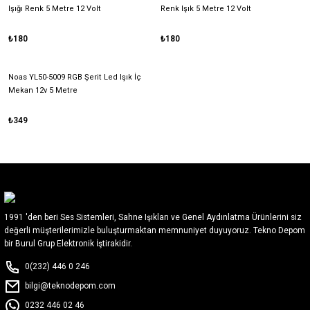
Işığı Renk 5 Metre 12 Volt
Renk Işık 5 Metre 12 Volt
₺180
₺180
Noas YL50-5009 RGB Şerit Led Işık İç
Mekan 12v 5 Metre
₺349
1991 'den beri Ses Sistemleri, Sahne Işıkları ve Genel Aydınlatma Ürünlerini siz
değerli müşterilerimizle buluşturmaktan memnuniyet duyuyoruz. Tekno Depom
bir Burul Grup Elektronik İştirakidir.
0(232) 446 0 246
bilgi@teknodepom.com
0232 446 02 46