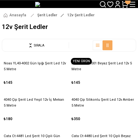
3000 TL ve Üzeri Alışverişlerde Ücretsiz Kargo !
12:00' a Kadar Verilen Siparişlerde Aynı Gün Gönderim !
3000 TL ve Üzeri Alışverişlerde Ücretsiz Kargo !
Anasayfa
Şerit Ledler
12v Şerit Ledler
12:00' a Kadar Verilen Siparişlerde Aynı Gün Gönderim !
12v Şerit Ledler
SIRALA
YENİ ÜRÜN
Noas YL40-4002 Gün Işığı Şerit Led 12v
Noas YL40-4001 Beyaz Şerit Led 12v 5
5 Metre
Metre
₺145
₺145
4040 Çip Şerit Led Yeşil 12v İç Mekan
4040 Çip Silikonlu Şerit Led 12v Amber
5 Metre
5 Metre
₺180
₺350
Cata Ct-4481 Led Şerit 10 Çipli Gün
Cata Ct-4480 Led Şerit 10 Çipli Beyaz