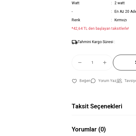
Watt
2 watt
-
En Az 20 Adet 
Renk
Kırmıızı
*42,64 TL den başlayan taksitlerle!
Tahmini Kargo Süresi :
Yorum Yaz
Tavsiy
Taksit Seçenekleri
Yorumlar (0)