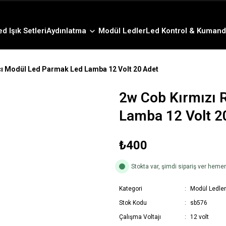
3000 TL ve Üzeri Alışverişlerde Ücretsiz Kargo !
12:00' a Kadar Verilen Siparişlerde Aynı Gün Gönderim !
3000 TL ve Üzeri Alışverişlerde Ücretsiz Kargo !
ed Işık Setleri
Aydınlatma
Modül Ledler
Led Kontrol & Kumand
12:00' a Kadar Verilen Siparişlerde Aynı Gün Gönderim !
ı Modül Led Parmak Led Lamba 12 Volt 20 Adet
2w Cob Kırmızı 
Lamba 12 Volt 2
₺400
Stokta var, şimdi sipariş ver hem
Kategori
Modül Ledler
Stok Kodu
sb576
Çalışma Voltajı
12 volt