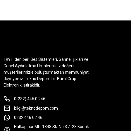
1991 'den beri Ses Sistemleri, Sahne Işıkları ve
Genel Aydınlatma Ürünlerini siz değerli
müşterilerimizle buluşturmaktan memnuniyet
duyuyoruz. Tekno Depom bir Burul Grup
Elektronik İştirakidir.
0(232) 446 0 246
bilgi@teknodepom.com
0232 446 02 46
Halkapınar Mh. 1348 Sk. No:3 Z-23 Konak