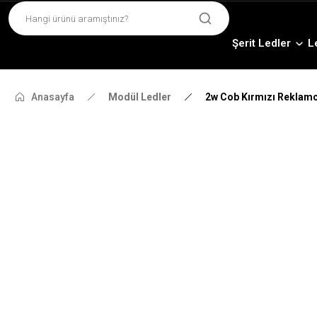
Şerit Ledler
L
Anasayfa
Modül Ledler
2w Cob Kırmızı Reklamc