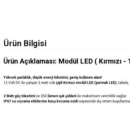
Ürün Bilgisi
Ürün Açıklaması: Modül LED ( Kırmızı 
Yüksek parlaklık, düşük enerji tüketimi, geniş kullanım alanı!
12 Volt DC ile çalışan 2 watt cob
çipli Kırmızı modül LED (parmak LED)
, tabela,
2 Watt güç tüketimi
ve 250
lümen ışık şiddeti
ile maksimum verimlilik sağlar.
IP67 su sıçrama etkilerine karşı koruma sınıfı
sayesinde dış ortam koşullarına,