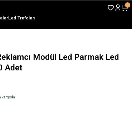
alar
Led Trafoları
Reklamcı Modül Led Parmak Led
0 Adet
en kargoda