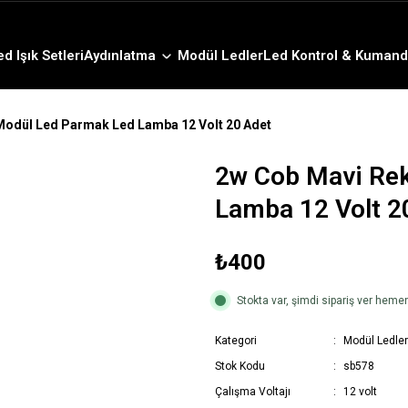
3000 TL ve Üzeri Alışverişlerde Ücretsiz Kargo !
12:00' a Kadar Verilen Siparişlerde Aynı Gün Gönderim !
3000 TL ve Üzeri Alışverişlerde Ücretsiz Kargo !
ed Işık Setleri
Aydınlatma
Modül Ledler
Led Kontrol & Kumand
12:00' a Kadar Verilen Siparişlerde Aynı Gün Gönderim !
Modül Led Parmak Led Lamba 12 Volt 20 Adet
2w Cob Mavi Re
Lamba 12 Volt 2
₺400
Stokta var, şimdi sipariş ver hem
Kategori
Modül Ledler
Stok Kodu
sb578
Çalışma Voltajı
12 volt