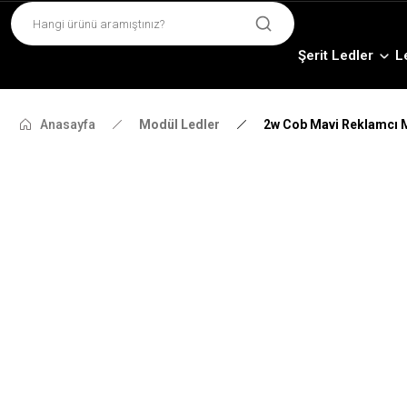
Şerit Ledler
L
Anasayfa
Modül Ledler
2w Cob Mavi Reklamcı 