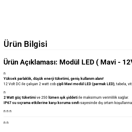
Ürün Bilgisi
Ürün Açıklaması: Modül LED ( Mavi - 1
n
Yüksek parlaklık, düşük enerji tüketimi, geniş kullanım alanı!
12 Volt DC ile çalışan 2 watt cob
çipli Mavi modül LED (parmak LED)
, tabela, v
n
2 Watt güç tüketimi
ve 250
lümen ışık şiddeti
ile maksimum verimlilik sağlar.
IP67 su sıçrama etkilerine karşı koruma sınıfı
sayesinde dış ortam koşullarına,
n n n
n n