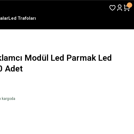
alar
Led Trafoları
klamcı Modül Led Parmak Led
0 Adet
en kargoda