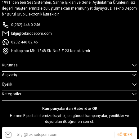
1991 'den beri Ses Sistemleri, Sahne Işıkları ve Genel Aydınlatma Ürünlerini siz
değerli müşterilerimizle buluşturmaktan memnuniyet duyuyoruz. Tekno Depom
bir Burul Grup Elektronik İştirakidir.
0(232) 446 0 246
bilgi@teknodepom.com
0232 446 02 46
Halkapınar Mh. 1348 Sk. No:3 Z-23 Konak İzmir
Kurumsal
Alışveriş
Üyelik
Kategoriler
Kampanyalardan Haberdar Ol!
Hemen E-posta listemize kayıt ol, en güncel kampanyalar, yenilikler ve
duyuruları ilk öğrenen sen ol.
GÖNDER