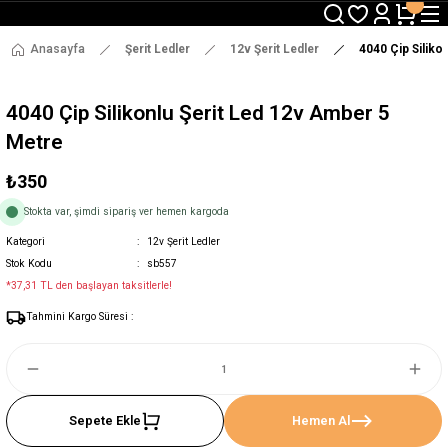
3000 TL ve Üzeri Alışverişlerde Ücretsiz Kargo !
12:00' a Kadar Verilen Siparişlerde Aynı Gün Gönderim !
3000 TL ve Üzeri Alışverişlerde Ücretsiz Kargo !
Anasayfa
Şerit Ledler
12v Şerit Ledler
4040 Çip Siliko
12:00' a Kadar Verilen Siparişlerde Aynı Gün Gönderim !
4040 Çip Silikonlu Şerit Led 12v Amber 5
Metre
₺350
Stokta var, şimdi sipariş ver hemen kargoda
Kategori
12v Şerit Ledler
Stok Kodu
sb557
*37,31 TL den başlayan taksitlerle!
Tahmini Kargo Süresi :
Sepete Ekle
Hemen Al