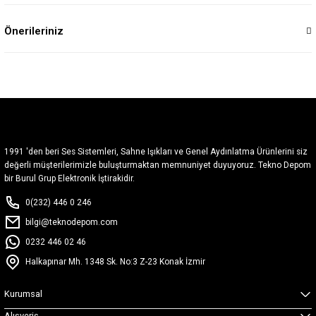
Önerileriniz
1991 'den beri Ses Sistemleri, Sahne Işıkları ve Genel Aydınlatma Ürünlerini siz
değerli müşterilerimizle buluşturmaktan memnuniyet duyuyoruz. Tekno Depom
bir Burul Grup Elektronik İştirakidir.
0(232) 446 0 246
bilgi@teknodepom.com
0232 446 02 46
Halkapınar Mh. 1348 Sk. No:3 Z-23 Konak İzmir
Kurumsal
Alışveriş