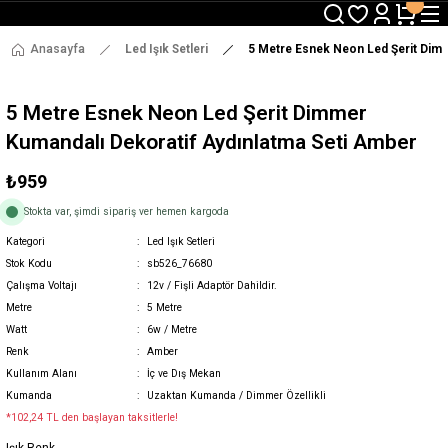
3000 TL ve Üzeri Alışverişlerde Ücretsiz Kargo !
12:00' a Kadar Verilen Siparişlerde Aynı Gün Gönderim !
3000 TL ve Üzeri Alışverişlerde Ücretsiz Kargo !
Anasayfa
Led Işık Setleri
5 Metre Esnek Neon Led Şerit Dimm
12:00' a Kadar Verilen Siparişlerde Aynı Gün Gönderim !
5 Metre Esnek Neon Led Şerit Dimmer
Kumandalı Dekoratif Aydınlatma Seti Amber
₺959
Stokta var, şimdi sipariş ver hemen kargoda
Kategori
Led Işık Setleri
Stok Kodu
sb526_76680
Çalışma Voltajı
12v / Fişli Adaptör Dahildir.
Metre
5 Metre
Watt
6w / Metre
Renk
Amber
Kullanım Alanı
İç ve Dış Mekan
Kumanda
Uzaktan Kumanda / Dimmer Özellikli
*102,24 TL den başlayan taksitlerle!