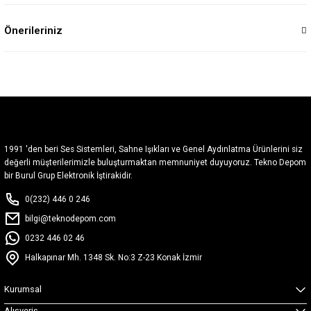
Önerileriniz
1991 'den beri Ses Sistemleri, Sahne Işıkları ve Genel Aydınlatma Ürünlerini siz
değerli müşterilerimizle buluşturmaktan memnuniyet duyuyoruz. Tekno Depom
bir Burul Grup Elektronik İştirakidir.
0(232) 446 0 246
bilgi@teknodepom.com
0232 446 02 46
Halkapınar Mh. 1348 Sk. No:3 Z-23 Konak İzmir
Kurumsal
Alışveriş