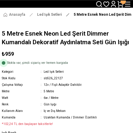
3000 TL ve Üzeri Alışverişlerde Ücretsiz Kargo !
12:00' a Kadar Verilen Siparişlerde Aynı Gün Gönderim !
3000 TL ve Üzeri Alışverişlerde Ücretsiz Kargo !
Anasayfa
Led Işık Setleri
5 Metre Esnek Neon Led Şerit Dimme
12:00' a Kadar Verilen Siparişlerde Aynı Gün Gönderim !
5 Metre Esnek Neon Led Şerit Dimmer
Kumandalı Dekoratif Aydınlatma Seti Gün Işığı
₺959
Stokta var, şimdi sipariş ver hemen kargoda
Kategori
Led Işık Setleri
Stok Kodu
sb526_22127
Çalışma Voltajı
12v / Fişli Adaptör Dahildir.
Metre
5 Metre
Watt
6w / Metre
Renk
Gün Işığı
Kullanım Alanı
İç ve Dış Mekan
Kumanda
Uzaktan Kumanda / Dimmer Özellikli
*102,24 TL den başlayan taksitlerle!