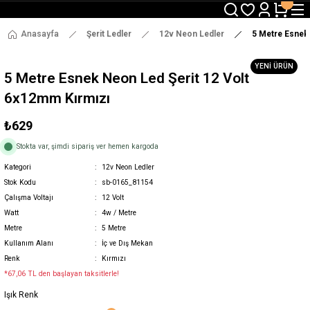
3000 TL ve Üzeri Alışverişlerde Ücretsiz Kargo !
12:00' a Kadar Verilen Siparişlerde Aynı Gün Gönderim !
3000 TL ve Üzeri Alışverişlerde Ücretsiz Kargo !
Anasayfa
Şerit Ledler
12v Neon Ledler
5 Metre Esnek
12:00' a Kadar Verilen Siparişlerde Aynı Gün Gönderim !
YENİ ÜRÜN
5 Metre Esnek Neon Led Şerit 12 Volt
6x12mm Kırmızı
₺629
Stokta var, şimdi sipariş ver hemen kargoda
Kategori
12v Neon Ledler
Stok Kodu
sb-0165_81154
Çalışma Voltajı
12 Volt
Watt
4w / Metre
Metre
5 Metre
Kullanım Alanı
İç ve Dış Mekan
Renk
Kırmızı
*67,06 TL den başlayan taksitlerle!
Işık Renk