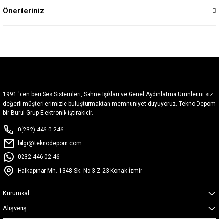
Önerileriniz
1991 'den beri Ses Sistemleri, Sahne Işıkları ve Genel Aydınlatma Ürünlerini siz
değerli müşterilerimizle buluşturmaktan memnuniyet duyuyoruz. Tekno Depom
bir Burul Grup Elektronik İştirakidir.
0(232) 446 0 246
bilgi@teknodepom.com
0232 446 02 46
Halkapınar Mh. 1348 Sk. No:3 Z-23 Konak İzmir
Kurumsal
Alışveriş