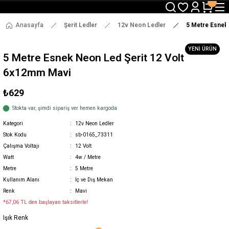
3000 TL ve Üzeri Alışverişlerde Ücretsiz Kargo !
12:00' a Kadar Verilen Siparişlerde Aynı Gün Gönderim !
3000 TL ve Üzeri Alışverişlerde Ücretsiz Kargo !
Anasayfa
Şerit Ledler
12v Neon Ledler
5 Metre Esnek
12:00' a Kadar Verilen Siparişlerde Aynı Gün Gönderim !
YENİ ÜRÜN
5 Metre Esnek Neon Led Şerit 12 Volt
6x12mm Mavi
₺629
Stokta var, şimdi sipariş ver hemen kargoda
Kategori
12v Neon Ledler
Stok Kodu
sb-0165_73311
Çalışma Voltajı
12 Volt
Watt
4w / Metre
Metre
5 Metre
Kullanım Alanı
İç ve Dış Mekan
Renk
Mavi
*67,06 TL den başlayan taksitlerle!
Işık Renk