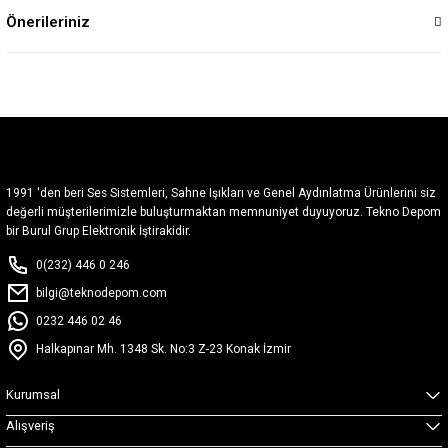
Önerileriniz
1991 'den beri Ses Sistemleri, Sahne Işıkları ve Genel Aydınlatma Ürünlerini siz
değerli müşterilerimizle buluşturmaktan memnuniyet duyuyoruz. Tekno Depom
bir Burul Grup Elektronik İştirakidir.
0(232) 446 0 246
bilgi@teknodepom.com
0232 446 02 46
Halkapınar Mh. 1348 Sk. No:3 Z-23 Konak İzmir
Kurumsal
Alışveriş