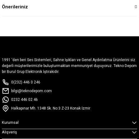
Önerileriniz
1991 'den beri Ses Sistemleri, Sahne Işıkları ve Genel Aydınlatma Ürünlerini siz
değerli müşterilerimizle buluşturmaktan memnuniyet duyuyoruz. Tekno Depom
bir Burul Grup Elektronik İştirakidir.
0(232) 446 0 246
bilgi@teknodepom.com
0232 446 02 46
Halkapınar Mh. 1348 Sk. No:3 Z-23 Konak İzmir
Kurumsal
Alışveriş