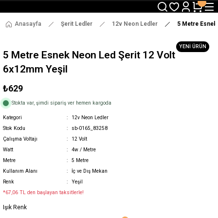
3000 TL ve Üzeri Alışverişlerde Ücretsiz Kargo !
12:00' a Kadar Verilen Siparişlerde Aynı Gün Gönderim !
3000 TL ve Üzeri Alışverişlerde Ücretsiz Kargo !
Anasayfa
Şerit Ledler
12v Neon Ledler
5 Metre Esnek 
12:00' a Kadar Verilen Siparişlerde Aynı Gün Gönderim !
YENİ ÜRÜN
5 Metre Esnek Neon Led Şerit 12 Volt
6x12mm Yeşil
₺629
Stokta var, şimdi sipariş ver hemen kargoda
Kategori
12v Neon Ledler
Stok Kodu
sb-0165_83258
Çalışma Voltajı
12 Volt
Watt
4w / Metre
Metre
5 Metre
Kullanım Alanı
İç ve Dış Mekan
Renk
Yeşil
*67,06 TL den başlayan taksitlerle!
Işık Renk