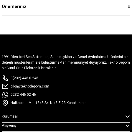
Önerileriniz
1991 'den beri Ses Sistemleri, Sahne Işıkları ve Genel Aydınlatma Ürünlerini siz
değerli müşterilerimizle buluşturmaktan memnuniyet duyuyoruz. Tekno Depom
bir Burul Grup Elektronik İştirakidir.
0(232) 446 0 246
bilgi@teknodepom.com
0232 446 02 46
Halkapınar Mh. 1348 Sk. No:3 Z-23 Konak İzmir
Kurumsal
Alışveriş