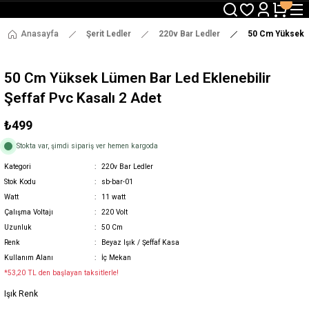
3000 TL ve Üzeri Alışverişlerde Ücretsiz Kargo !
12:00' a Kadar Verilen Siparişlerde Aynı Gün Gönderim !
3000 TL ve Üzeri Alışverişlerde Ücretsiz Kargo !
Anasayfa
Şerit Ledler
220v Bar Ledler
50 Cm Yüksek Lü
12:00' a Kadar Verilen Siparişlerde Aynı Gün Gönderim !
50 Cm Yüksek Lümen Bar Led Eklenebilir
Şeffaf Pvc Kasalı 2 Adet
₺499
Stokta var, şimdi sipariş ver hemen kargoda
Kategori
220v Bar Ledler
Stok Kodu
sb-bar-01
Watt
11 watt
Çalışma Voltajı
220 Volt
Uzunluk
50 Cm
Renk
Beyaz Işık / Şeffaf Kasa
Kullanım Alanı
İç Mekan
*53,20 TL den başlayan taksitlerle!
Işık Renk