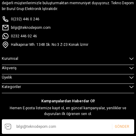
değerli müşterilerimizle buluşturmaktan memnuniyet duyuyoruz. Tekno Depom
bir Burul Grup Elektronik İştirakidir.
0(232) 446 0 246
bilgi@teknodepom.com
0232 446 02 46
Halkapınar Mh. 1348 Sk. No:3 Z-23 Konak İzmir
Kurumsal
Alışveriş
Üyelik
Kategoriler
Kampanyalardan Haberdar Ol!
Hemen E-posta listemize kayıt ol, en güncel kampanyalar, yenilikler ve
duyuruları ilk öğrenen sen ol.
GÖNDER