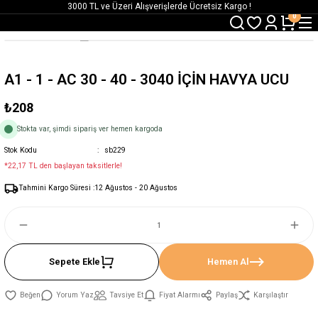
3000 TL ve Üzeri Alışverişlerde Ücretsiz Kargo !
0
12:00' a Kadar Verilen Siparişlerde Aynı Gün Gönderim !
3000 TL ve Üzeri Alışverişlerde Ücretsiz Kargo !
12:00' a Kadar Verilen Siparişlerde Aynı Gün Gönderim !
A1 - 1 - AC 30 - 40 - 3040 İÇİN HAVYA UCU
₺208
Stokta var, şimdi sipariş ver hemen kargoda
Stok Kodu
sb229
*22,17 TL den başlayan taksitlerle!
Tahmini Kargo Süresi :
12 Ağustos - 20 Ağustos
Sepete Ekle
Hemen Al
Yorum Yaz
Tavsiye Et
Fiyat Alarmı
Paylaş
Karşılaştır