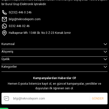
bir Burul Grup Elektronik İştirakidir.
0(232) 446 0 246
bilgi@teknodepom.com
0232 446 02 46
Halkapınar Mh. 1348 Sk. No:3 Z-23 Konak İzmir
Kurumsal
Alışveriş
Üyelik
Kategoriler
Kampanyalardan Haberdar Ol!
Hemen E-posta listemize kayıt ol, en güncel kampanyalar, yenilikler ve
duyuruları ilk öğrenen sen ol.
GÖNDER