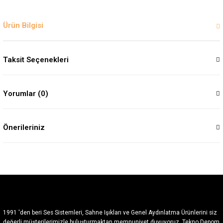
Ürün Bilgisi
Taksit Seçenekleri
Yorumlar (0)
Önerileriniz
1991 'den beri Ses Sistemleri, Sahne Işıkları ve Genel Aydınlatma Ürünlerini siz
değerli müşterilerimizle buluşturmaktan memnuniyet duyuyoruz. Tekno Depom