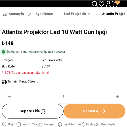
3000 TL ve Üzeri Alışverişlerde Ücretsiz Kargo !
12:00' a Kadar Verilen Siparişlerde Aynı Gün Gönderim !
3000 TL ve Üzeri Alışverişlerde Ücretsiz Kargo !
Anasayfa
Aydınlatma
Led Projektörler
Atlantis Projek
12:00' a Kadar Verilen Siparişlerde Aynı Gün Gönderim !
Atlantis Projektör Led 10 Watt Gün Işığı
₺148
Stokta var, şimdi sipariş ver hemen kargoda
Kategori
Led Projektörler
Stok Kodu
sb104
*15,78 TL den başlayan taksitlerle!
Tahmini Kargo Süresi :
Sepete Ekle
Hemen Al
Yorum Yaz
Tavsiye Et
Fiyat Alarmı
Paylaş
Karşılaştır