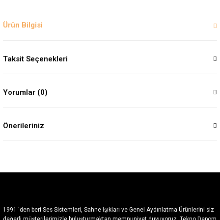
Ürün Bilgisi
Taksit Seçenekleri
Yorumlar (0)
Önerileriniz
1991 'den beri Ses Sistemleri, Sahne Işıkları ve Genel Aydınlatma Ürünlerini siz
değerli müşterilerimizle buluşturmaktan memnuniyet duyuyoruz. Tekno Depom