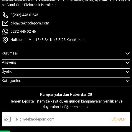
bir Burul Grup Elektronik İştirakidir.
0(232) 446 0 246
bilgi@teknodepom.com
0232 446 02 46
Halkapınar Mh. 1348 Sk. No:3 Z-23 Konak İzmir
Kurumsal
Alışveriş
Üyelik
Kategoriler
Kampanyalardan Haberdar Ol!
Hemen E-posta listemize kayıt ol, en güncel kampanyalar, yenilikler ve
duyuruları ilk öğrenen sen ol.
GÖNDER