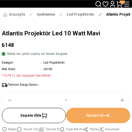
3000 TL ve Üzeri Alışverişlerde Ücretsiz Kargo !
12:00' a Kadar Verilen Siparişlerde Aynı Gün Gönderim !
3000 TL ve Üzeri Alışverişlerde Ücretsiz Kargo !
Anasayfa
Aydınlatma
Led Projektörler
Atlantis Projek
12:00' a Kadar Verilen Siparişlerde Aynı Gün Gönderim !
Atlantis Projektör Led 10 Watt Mavi
₺148
Stokta var, şimdi sipariş ver hemen kargoda
Kategori
Led Projektörler
Stok Kodu
sb106
*15,78 TL den başlayan taksitlerle!
Tahmini Kargo Süresi :
Sepete Ekle
Hemen Al
Yorum Yaz
Tavsiye Et
Fiyat Alarmı
Paylaş
Karşılaştır