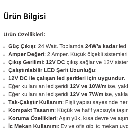
Ürün Bilgisi
Ürün Özellikleri:
Güç Çıkışı
: 24 Watt. Toplamda
24W’a kadar
led 
Amper Değeri
: 2 Amper. Küçük ölçekli sistemler
Çıkış Gerilimi
:
12V DC
çıkış sağlar ve 12V siste
Çalıştırılabilir LED Şerit Uzunluğu
:
12V DC ile çalışan led şeritleri için uygundur.
Eğer kullanılan led şeridi
12V ve 10W/m
ise, yak
Eğer kullanılan led şeridi
12V ve 7W/m
ise, yakl
Tak-Çalıştır Kullanım
: Fişli yapısı sayesinde her
Kompakt Tasarım
: Küçük ve hafif yapısıyla taşı
Koruma Özellikleri
: Aşırı yük, kısa devre ve aşı
İç Mekan Kullanımı
: Ev ve ofis gibi iç mekan uy