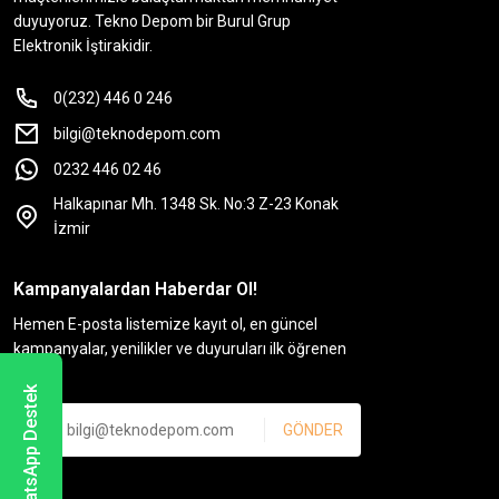
duyuyoruz. Tekno Depom bir Burul Grup
Elektronik İştirakidir.
0(232) 446 0 246
bilgi@teknodepom.com
0232 446 02 46
Halkapınar Mh. 1348 Sk. No:3 Z-23 Konak
İzmir
Kampanyalardan Haberdar Ol!
Hemen E-posta listemize kayıt ol, en güncel
kampanyalar, yenilikler ve duyuruları ilk öğrenen
sen ol.
WhatsApp Destek
GÖNDER