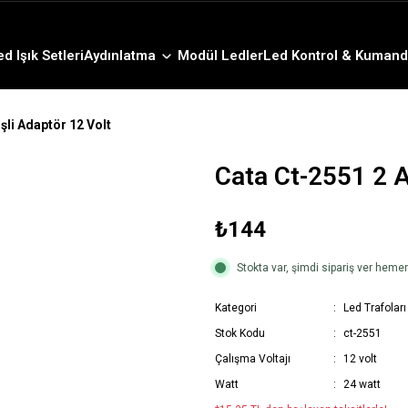
3000 TL ve Üzeri Alışverişlerde Ücretsiz Kargo !
12:00' a Kadar Verilen Siparişlerde Aynı Gün Gönderim !
3000 TL ve Üzeri Alışverişlerde Ücretsiz Kargo !
ed Işık Setleri
Aydınlatma
Modül Ledler
Led Kontrol & Kumand
12:00' a Kadar Verilen Siparişlerde Aynı Gün Gönderim !
şli Adaptör 12 Volt
Cata Ct-2551 2 A
₺144
Stokta var, şimdi sipariş ver hem
Kategori
Led Trafoları
Stok Kodu
ct-2551
Çalışma Voltajı
12 volt
Watt
24 watt