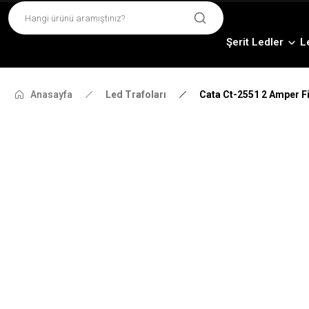
Şerit Ledler
L
Anasayfa
Led Trafoları
Cata Ct-2551 2 Amper Fi