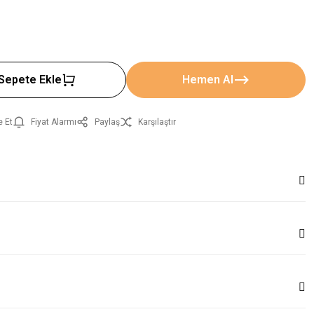
Sepete Ekle
Hemen Al
e Et
Fiyat Alarmı
Paylaş
Karşılaştır