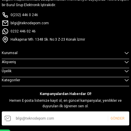
bir Burul Grup Elektronik İştirakidir.
0(232) 446 0 246
bilgi@teknodepom.com
0232 446 02 46
Halkapınar Mh. 1348 Sk. No:3 Z-23 Konak İzmir
Kurumsal
Alışveriş
Üyelik
Kategoriler
Kampanyalardan Haberdar Ol!
Hemen E-posta listemize kayıt ol, en güncel kampanyalar, yenilikler ve
duyuruları ilk öğrenen sen ol.
GÖNDER