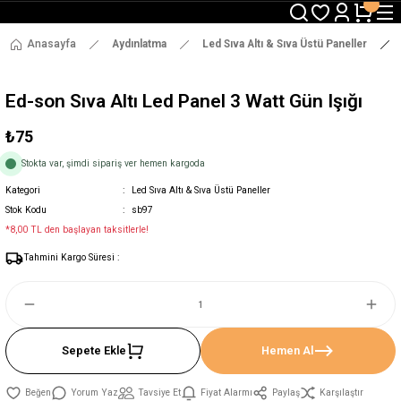
3000 TL ve Üzeri Alışverişlerde Ücretsiz Kargo !
12:00' a Kadar Verilen Siparişlerde Aynı Gün Gönderim !
3000 TL ve Üzeri Alışverişlerde Ücretsiz Kargo !
Anasayfa
Aydınlatma
Led Sıva Altı & Sıva Üstü Paneller
12:00' a Kadar Verilen Siparişlerde Aynı Gün Gönderim !
Ed-son Sıva Altı Led Panel 3 Watt Gün Işığı
₺75
Stokta var, şimdi sipariş ver hemen kargoda
Kategori
Led Sıva Altı & Sıva Üstü Paneller
Stok Kodu
sb97
*8,00 TL den başlayan taksitlerle!
Tahmini Kargo Süresi :
Sepete Ekle
Hemen Al
Yorum Yaz
Tavsiye Et
Fiyat Alarmı
Paylaş
Karşılaştır