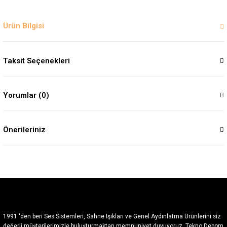
Ürün Bilgisi
Taksit Seçenekleri
Yorumlar (0)
Önerileriniz
1991 'den beri Ses Sistemleri, Sahne Işıkları ve Genel Aydınlatma Ürünlerini siz
değerli müşterilerimizle buluşturmaktan memnuniyet duyuyoruz. Tekno Depom